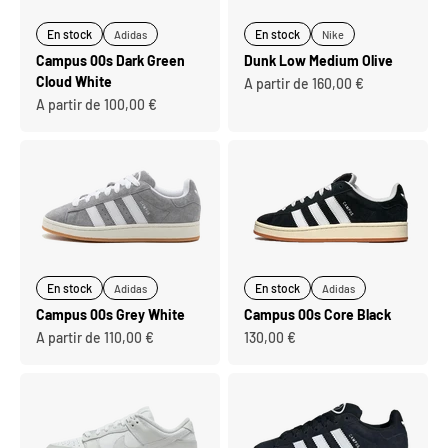
En stock
En stock
Adidas
Nike
Campus 00s Dark Green
Dunk Low Medium Olive
Cloud White
Prix de vente
A partir de 160,00 €
Prix de vente
A partir de 100,00 €
En stock
En stock
Adidas
Adidas
Campus 00s Grey White
Campus 00s Core Black
Prix de vente
Prix de vente
A partir de 110,00 €
130,00 €