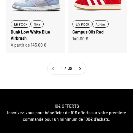
En stock
En stock
Nike
Adidas
Dunk Low White Blue
Campus 00s Red
Airbrush
Prix de vente
140,00 €
Prix de vente
A partir de 145,00 €
1 / 38
10€ OFFERTS
Inscrivez-vous pour bénéficier de 10€ offerts sur votre première
commande pour un minimum de 100€ d'achats.