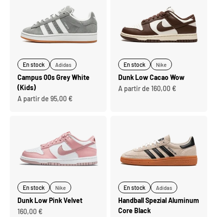
En stock
En stock
Adidas
Nike
Campus 00s Grey White
Dunk Low Cacao Wow
(Kids)
Prix de vente
A partir de 160,00 €
Prix de vente
A partir de 95,00 €
En stock
En stock
Nike
Adidas
Dunk Low Pink Velvet
Handball Spezial Aluminum
Core Black
Prix de vente
160,00 €