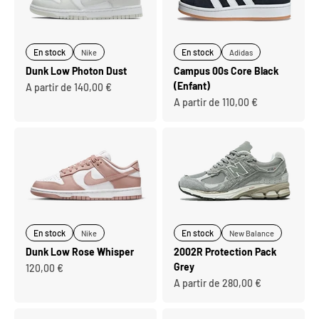
En stock
En stock
Nike
Adidas
Dunk Low Photon Dust
Campus 00s Core Black
(Enfant)
Prix de vente
A partir de 140,00 €
Prix de vente
A partir de 110,00 €
En stock
En stock
Nike
New Balance
Dunk Low Rose Whisper
2002R Protection Pack
Grey
Prix de vente
120,00 €
Prix de vente
A partir de 280,00 €