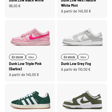
Dunk Low Black White
Dunk Low Next Nature
White Mint
Prix de vente
99,00 €
Prix de vente
A partir de 145,00 €
En stock
En stock
Nike
Nike
Dunk Low Triple Pink
Dunk Low Grey Fog
(Barbie)
Prix de vente
A partir de 110,00 €
Prix de vente
A partir de 145,00 €