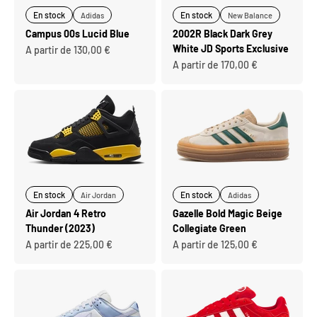
En stock
En stock
Adidas
New Balance
Campus 00s Lucid Blue
2002R Black Dark Grey
White JD Sports Exclusive
Prix de vente
A partir de 130,00 €
Prix de vente
A partir de 170,00 €
En stock
En stock
Air Jordan
Adidas
Air Jordan 4 Retro
Gazelle Bold Magic Beige
Thunder (2023)
Collegiate Green
Prix de vente
Prix de vente
A partir de 225,00 €
A partir de 125,00 €