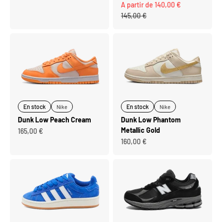
Prix de vente
A partir de 140,00 €
Prix normal
145,00 €
En stock
En stock
Nike
Nike
Dunk Low Peach Cream
Dunk Low Phantom
Metallic Gold
Prix de vente
165,00 €
Prix de vente
160,00 €