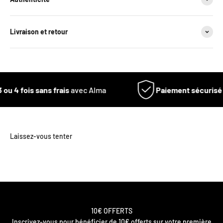
Livraison et retour
 ou 4 fois sans frais
avec Alma
Paiement sécurisé
V
10€ OFFERTS
Inscrivez-vous pour bénéficier de 10€ offerts sur votre première