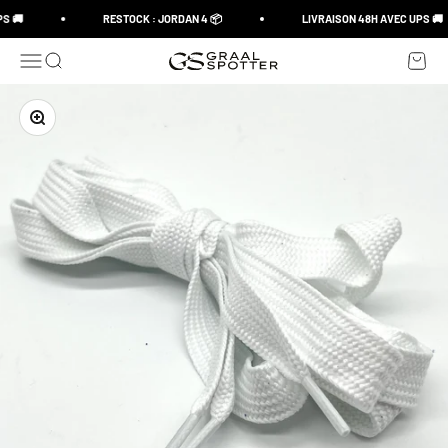
Skip to content
S 🚚
RESTOCK : JORDAN 4 📦
LIVRAISON 48H AVEC UPS 🚚
Open navigation menu
Open search
Open c
Graal Spotter
Zoom