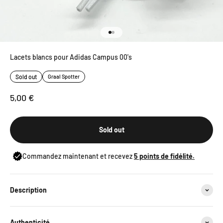
Go to item 1
Go to item 2
Lacets blancs pour Adidas Campus 00's
Sold out
Graal Spotter
Sale price
5,00 €
Sold out
Commandez maintenant et recevez
5
points de fidélité.
Description
Authenticité