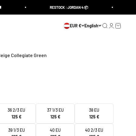
RESTOCK : JORDAN 4 📦
LI
EUR €
English
Open search
Open accoun
Open cart
Beige Collegiate Green
36 2/3 EU
37 1/3 EU
38 EU
125 €
125 €
125 €
39 1/3 EU
40 EU
40 2/3 EU