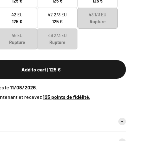
125 €
125 €
125 €
42 EU
42 2/3 EU
43 1/3 EU
125 €
125 €
Rupture
46 EU
46 2/3 EU
Rupture
Rupture
Add to cart
| 125 €
dès le
11/08/2026
.
tenant et recevez
125
points de fidélité.