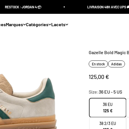
RESTOCK : JORDAN 4 📦
LIVRAISON 48H AVEC UPS 🚚
ces
Marques
Catégories
Lacets
Gazelle Bold Magic 
En stock
Adidas
Sale price
125,00 €
Size:
36 EU - 5 US
36 EU
125 €
38 2/3 EU