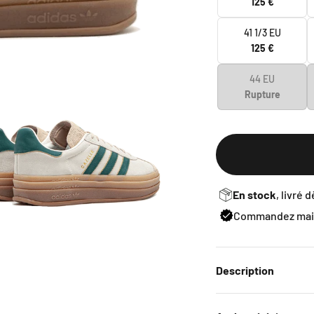
125 €
41 1/3 EU
125 €
44 EU
Rupture
En stock
, livré 
Commandez main
Description