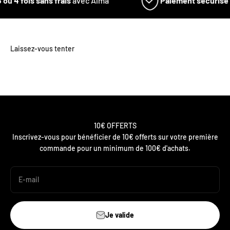
 ou 4 fois sans frais
avec Alma
Paiement sécurisé
V
10€ OFFERTS
Inscrivez-vous pour bénéficier de 10€ offerts sur votre première
commande pour un minimum de 100€ d'achats.
E-mail
Je valide