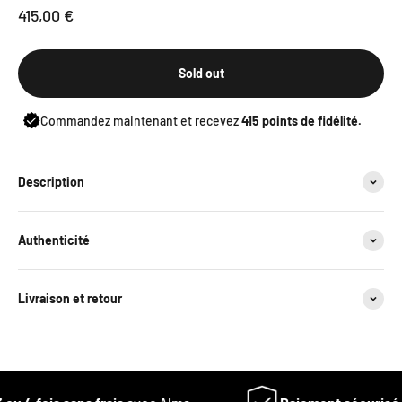
Sale price
415,00 €
Sold out
Commandez maintenant et recevez
415
points de fidélité.
Description
Authenticité
Livraison et retour