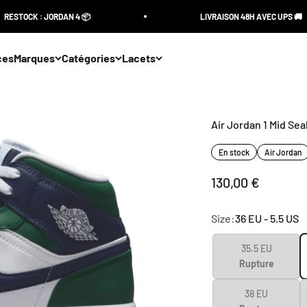
STOCK : JORDAN 4 📦
LIVRAISON 48H AVEC UPS 🚚
ces
Marques
Catégories
Lacets
Air Jordan 1 Mid Se
En stock
Air Jordan
Sale price
130,00 €
Size:
36 EU - 5.5 US
35.5 EU
Rupture
38 EU