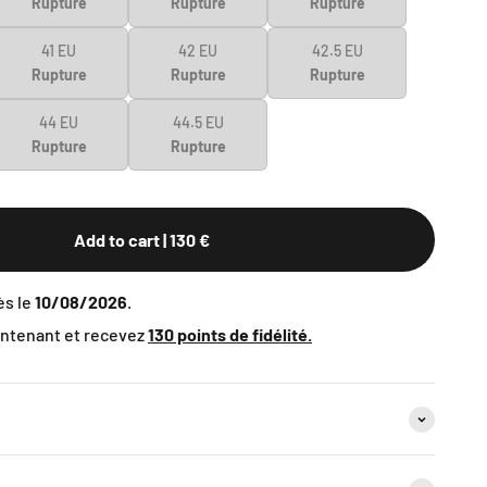
Rupture
Rupture
Rupture
41 EU
42 EU
42.5 EU
Rupture
Rupture
Rupture
44 EU
44.5 EU
Rupture
Rupture
Add to cart
| 130 €
dès le
10/08/2026
.
tenant et recevez
130
points de fidélité.