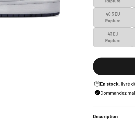
Rupture
40.5 EU
Rupture
43 EU
Rupture
En stock
, livré 
Commandez main
Description