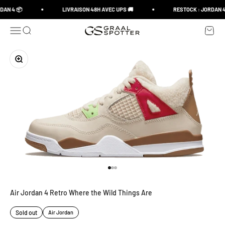
Skip to content
DAN 4 📦
LIVRAISON 48H AVEC UPS 🚚
RESTOCK : JORDAN 4
Open navigation menu
Open search
Open c
Graal Spotter
Zoom
Go to item 1
Go to item 2
Go to item 3
Air Jordan 4 Retro Where the Wild Things Are
Sold out
Air Jordan