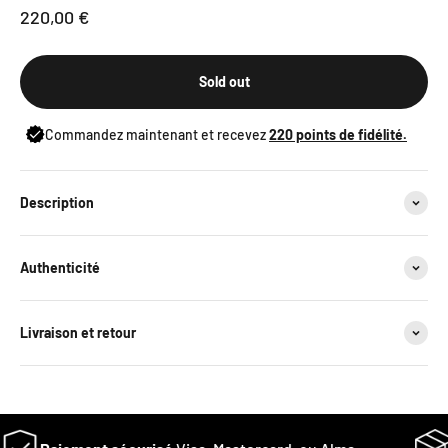
Sale price
220,00 €
Sold out
Commandez maintenant et recevez
220
points de fidélité.
Description
Authenticité
Livraison et retour