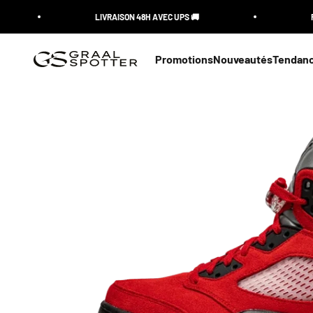
Skip to content
LIVRAISON 48H AVEC UPS 🚚
RES
Graal Spotter
Promotions
Nouveautés
Tendan