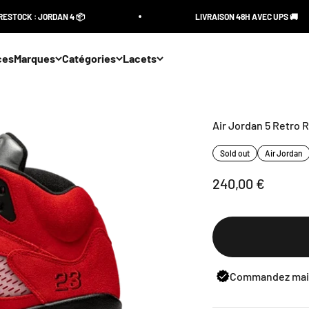
TOCK : JORDAN 4 📦
LIVRAISON 48H AVEC UPS 🚚
ces
Marques
Catégories
Lacets
Air Jordan 5 Retro R
Sold out
Air Jordan
Sale price
240,00 €
Commandez main