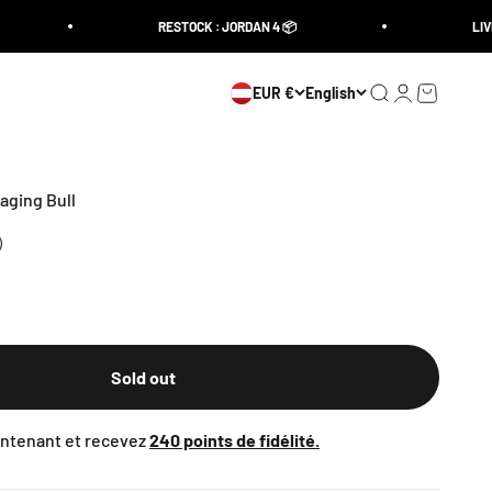
RESTOCK : JORDAN 4 📦
LIVRA
EUR €
English
Open search
Open accoun
Open cart
aging Bull
Sold out
tenant et recevez
240
points de fidélité.