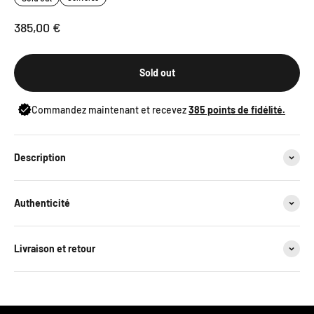
Sale price
385,00 €
Sold out
Commandez maintenant et recevez
385
points de fidélité.
Description
Authenticité
Livraison et retour