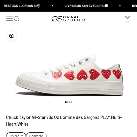
Skip to content
RESTOCK : JORDAN 4 📦
LIVRAISON 48H AVEC UPS 🚚
RES
Open navigation menu
Open search
Open c
Graal Spotter
Zoom
Go to item 1
Go to item 2
Go to item 3
Go to item 4
Chuck Taylor All-Star 70s Ox Comme des Garçons PLAY Multi-
Heart White
Sold out
Converse