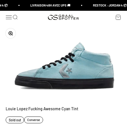
Skip to content
 4 📦
LIVRAISON 48H AVEC UPS 🚚
RESTOCK : JORDAN 4 📦
Open navigation menu
Open search
Open c
Graal Spotter
Zoom
Louie Lopez Fucking Awesome Cyan Tint
Sold out
Converse