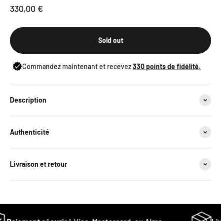
Sale price
330,00 €
Sold out
Commandez maintenant et recevez
330
points de fidélité.
Description
Authenticité
Livraison et retour