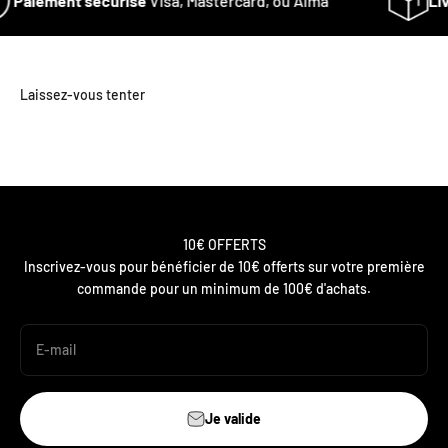
Paiement sécurisé
Visa, Mastercard, ou Alma
Liv
10€ OFFERTS
Inscrivez-vous pour bénéficier de 10€ offerts sur votre première
commande pour un minimum de 100€ d'achats.
E-mail
Je valide