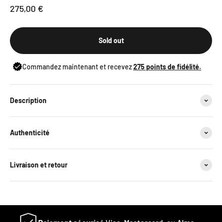
Sale price
275,00 €
Sold out
Commandez maintenant et recevez
275
points de fidélité.
Description
Authenticité
Livraison et retour