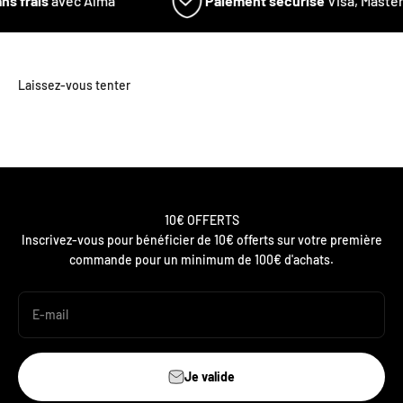
ns frais
avec Alma
Paiement sécurisé
Visa, Master
10€ OFFERTS
Inscrivez-vous pour bénéficier de 10€ offerts sur votre première
commande pour un minimum de 100€ d'achats.
E-mail
Je valide