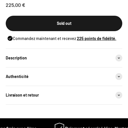
Sale price
225,00 €
Sold out
Commandez maintenant et recevez
225
points de fidélité.
Description
Authenticité
Livraison et retour