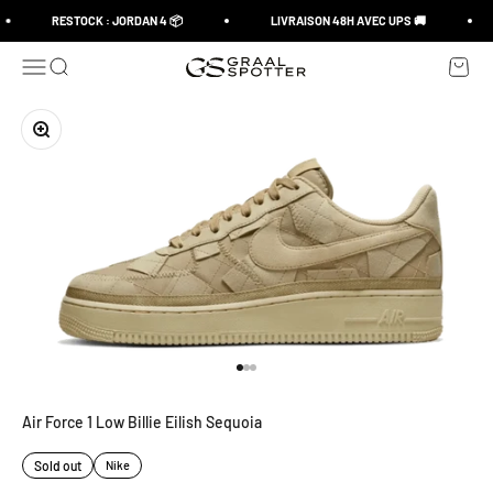
Skip to content
RESTOCK : JORDAN 4 📦
LIVRAISON 48H AVEC UPS 🚚
Open navigation menu
Open search
Open c
Graal Spotter
Zoom
Go to item 1
Go to item 2
Go to item 3
Air Force 1 Low Billie Eilish Sequoia
Sold out
Nike