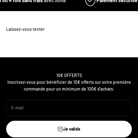
3 ou 4 fois sans frais
avec Alma
Paiement sécurisé
10€ OFFERTS
Inscrivez-vous pour bénéficier de 10€ offerts sur votre première
commande pour un minimum de 100€ d'achats.
E-mail
Je valide