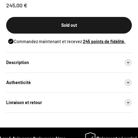
Sale price
245,00 €
Sold out
Commandez maintenant et recevez
245
points de fidélité.
Description
Authenticité
Livraison et retour