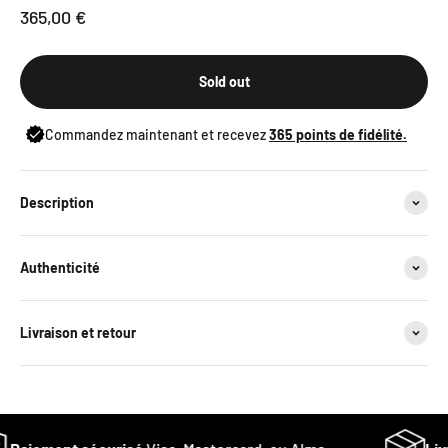
Sale price
365,00 €
Sold out
Commandez maintenant et recevez
365
points de fidélité.
Description
Authenticité
Livraison et retour