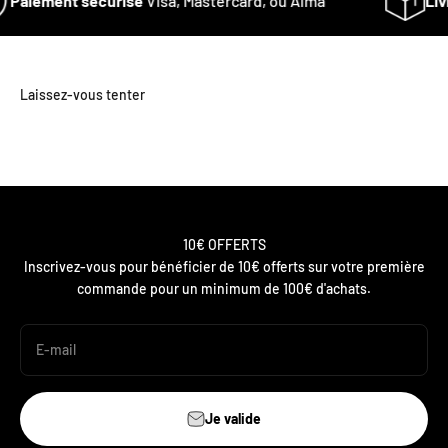
Paiement sécurisé
Visa, Mastercard, ou Alma
Liv
10€ OFFERTS
Inscrivez-vous pour bénéficier de 10€ offerts sur votre première
commande pour un minimum de 100€ d'achats.
E-mail
Je valide